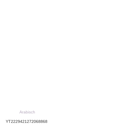
Arabisch
YT2229421272068868